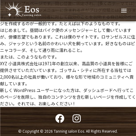
これはサンプルページです。同じ位置に固定され、(多くのテーマでは)
サイトナビゲーションメニューに含まれる点がブログ投稿とは異なりま
す。まずは、サイト訪問者に対して自分のことを説明する自己紹介ペー
ジを作成するのが一般的です。たとえば以下のようなものです。
はじめまして。昼間はバイク便のメッセンジャーとして働いています
が、俳優志望でもあります。これは僕のサイトです。ロサンゼルスに住
み、ジャックという名前のかわいい犬を飼っています。好きなものはピ
ニャコラーダ、そして通り雨に濡れること。
または、このようなものです。
XYZ 小道具株式会社は1971年の創立以来、高品質の小道具を皆様にご
提供させていただいています。ゴッサム・シティに所在する当社では
2,000名以上の社員が働いており、様々な形で地域のコミュニティへ貢
献しています。
新しく WordPress ユーザーになった方は、
ダッシュボード
へ行ってこ
のページを削除し、独自のコンテンツを含む新しいページを作成してく
ださい。それでは、お楽しみください !
© Copyright © 2026 Tanning salon Eos. All Rights Reserved.